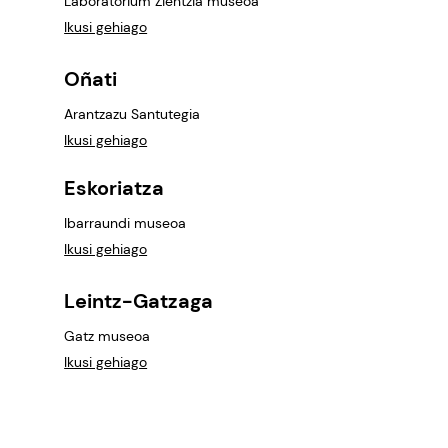
Laboratorium Zientzia museoa
Ikusi gehiago
Oñati
Arantzazu Santutegia
Ikusi gehiago
Eskoriatza
Ibarraundi museoa
Ikusi gehiago
Leintz-Gatzaga
Gatz museoa
Ikusi gehiago