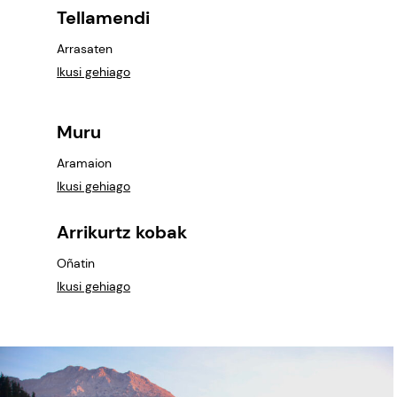
Tellamendi
Arrasaten
Ikusi gehiago
Muru
Aramaion
Ikusi gehiago
Arrikurtz kobak
Oñatin
Ikusi gehiago