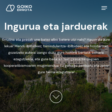
Ingurua eta jarduerak
Hit enter to search or ESC to close
Errutina eta presak une batez albo batera utzi nahi? Hauxe da zure
lekua! Mendi-ibilbideez, txirrindularitza-ibilbideez eta hondartzaz
gozatzeko aukera izango duzu, gure historia bertatik bertara
ezagutzekoa, eta gure bailaran hain presente dagoen
kooperatibismoaren mugimendua. Ez gehiago pentsatu eta zatoz
gure herria ezagutzera!