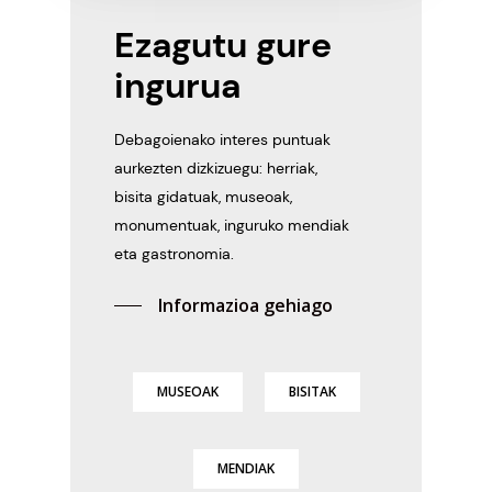
Ezagutu
gure
ingurua
Debagoienako interes puntuak
aurkezten dizkizuegu: herriak,
bisita gidatuak, museoak,
monumentuak, inguruko mendiak
eta gastronomia.
Informazioa gehiago
MUSEOAK
BISITAK
MENDIAK