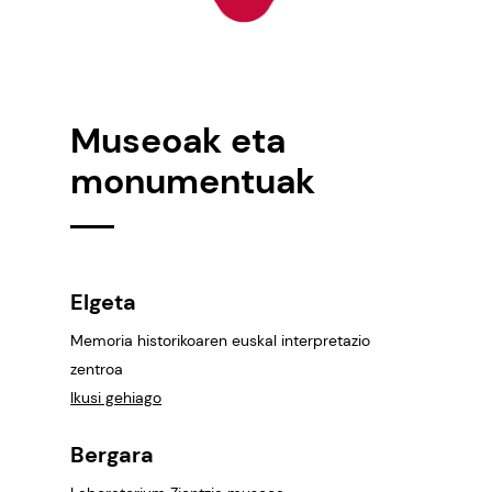
Museoak eta
monumentuak
Elgeta
Memoria historikoaren euskal interpretazio
zentroa
Ikusi gehiago
Bergara