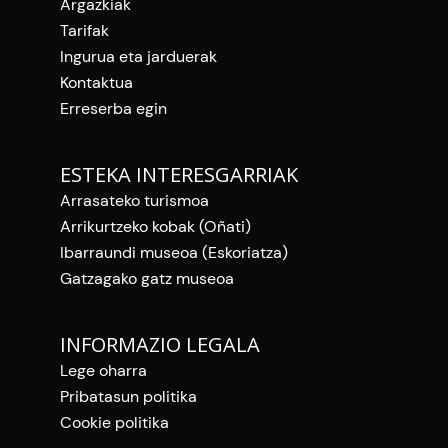
Argazkiak
Tarifak
Ingurua eta jarduerak
Kontaktua
Erreserba egin
ESTEKA INTERESGARRIAK
Arrasateko turismoa
Arrikurtzeko kobak (Oñati)
Ibarraundi museoa (Eskoriatza)
Gatzagako gatz museoa
INFORMAZIO LEGALA
Lege oharra
Pribatasun politika
Cookie politika